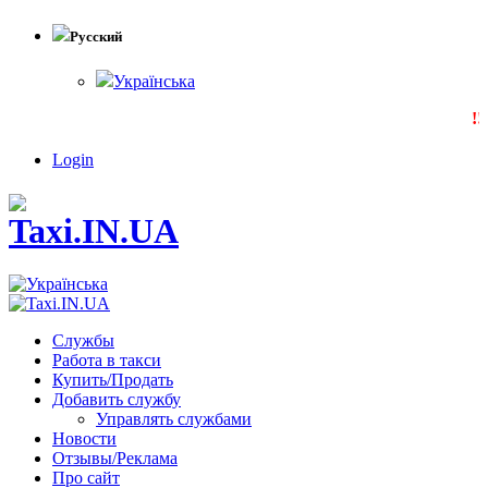
Русский
Українська
!!
Login
Службы
Работа в такси
Купить/Продать
Добавить службу
Управлять службами
Новости
Отзывы/Реклама
Про сайт