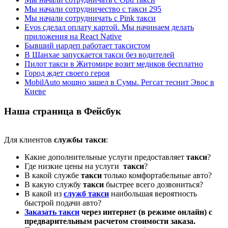
Мы начали сотрудничество с такси 295
Мы начали сотрудничать с Pink такси
Evos сделал оплату картой. Мы начинаем делать
приложения на React Native
Бывший нардеп работает таксистом
В Шанхае запускается такси без водителей
Пилот такси в Житомире возит медиков бесплатно
Город ждет своего героя
MobilAuto мощно зашел в Сумы. Регсат теснит Эвос в
Киеве
Наша страница в Фейсбук
Для клиентов
службы такси
:
Какие дополнительные услуги предоставляет
такси
?
Где низкие цены на услуги
такси
?
В какой службе
такси
только комфортабельные авто?
В какую службу
такси
быстрее всего дозвониться?
В какой из
служб такси
наибольшая вероятность
быстрой подачи авто?
Заказать такси
через интернет (в режиме онлайн) с
предварительным расчетом стоимости заказа.